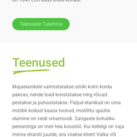
Teenusele Tulemine
Teenused
Majaelanikele valmistatakse sööki kolm korda
päevas, nende toad koristatakse ning rõivad
pestakse ja puhastatakse. Paljud elanikud on oma
mööbli kodust kaasa toonud, mistõttu igaühe
elamine on veidi omamoodi. Sangaste kohaliku
perearstiga on meil hea koostöö. Kui kellelgi on vaja
minna eriarsti juurde, siis viiakse klient Valka või