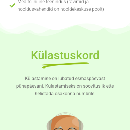
Meditsiiniline teenindus (ravimid ja
hooldusvahendid on hooldekeskuse poolt)
Külastuskord
Külastamine on lubatud esmaspäevast
pühapäevani. Külastamiseks on soovituslik ette
helistada osakonna numbrile.