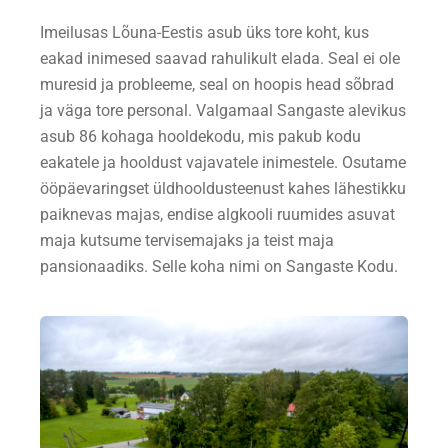
Imeilusas Lõuna-Eestis asub üks tore koht, kus
eakad inimesed saavad rahulikult elada. Seal ei ole
muresid ja probleeme, seal on hoopis head sõbrad
ja väga tore personal. Valgamaal Sangaste alevikus
asub 86 kohaga hooldekodu, mis pakub kodu
eakatele ja hooldust vajavatele inimestele. Osutame
ööpäevaringset üldhooldusteenust kahes lähestikku
paiknevas majas, endise algkooli ruumides asuvat
maja kutsume tervisemajaks ja teist maja
pansionaadiks. Selle koha nimi on Sangaste Kodu.