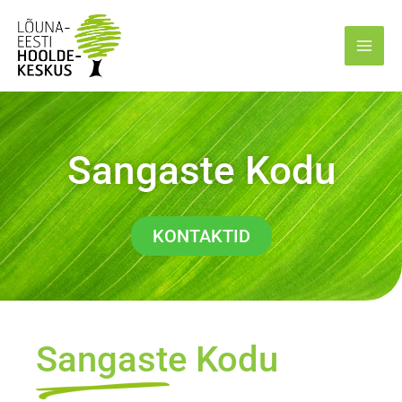
Skip
Main
to
Men
content
Sangaste Kodu
KONTAKTID
Sangaste Kodu