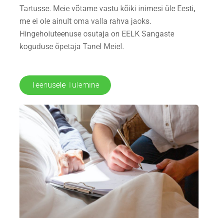
Tartusse. Meie võtame vastu kõiki inimesi üle Eesti,
me ei ole ainult oma valla rahva jaoks.
Hingehoiuteenuse osutaja on EELK Sangaste
koguduse õpetaja Tanel Meiel.
Teenusele Tulemine