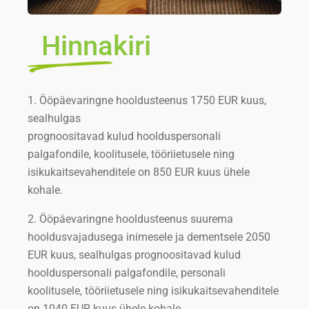
Hinnakiri
1. Ööpäevaringne hooldusteenus 1750 EUR kuus,
sealhulgas
prognoositavad kulud hoolduspersonali
palgafondile, koolitusele, tööriietusele ning
isikukaitsevahenditele on 850 EUR kuus ühele
kohale.
2. Ööpäevaringne hooldusteenus suurema
hooldusvajadusega inimesele ja dementsele 2050
EUR kuus, sealhulgas prognoositavad kulud
hoolduspersonali palgafondile, personali
koolitusele, tööriietusele ning isikukaitsevahenditele
on 1040 EUR kuus ühele kohale.