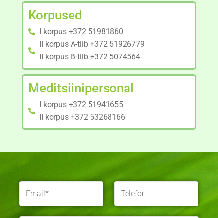
Korpused
I korpus +372 51981860
II korpus A-tiib +372 51926779
II korpus B-tiib +372 5074564
Meditsiinipersonal
I korpus +372 51941655
II korpus +372 53268166