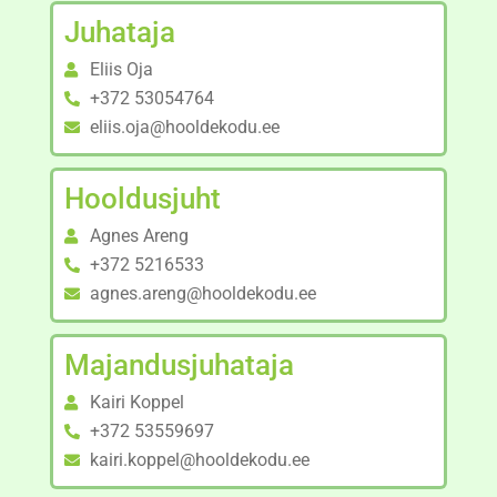
Juhataja
Eliis Oja
+372 53054764
eliis.oja@hooldekodu.ee
Hooldusjuht
Agnes Areng
+372 5216533
agnes.areng@hooldekodu.ee
Majandusjuhataja
Kairi Koppel
+372 53559697
kairi.koppel@hooldekodu.ee